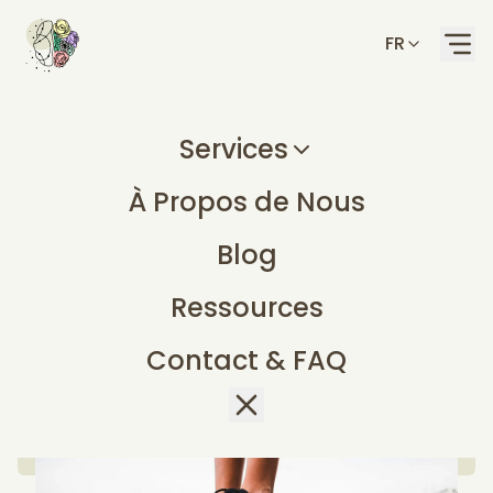
FR
Services
À Propos de Nous
Ergothérapie pour la
Blog
Santé Mentale des
Ressources
Adultes au Cabinet
Contact & FAQ
Ulysse